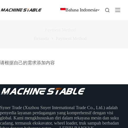
Loncat
ke
Bahasa Indonesia
konten
Payment Method
Beranda
Payment Method
请根据自己的需求添加内容
Syner Trade (Xuzhou Snyer International Trade Co., Ltd.) adalah
penyedia layanan perdagangan yang komprehensif dengan visi
global. Kami mengkhususkan diri dalam rekayasa mesin dan suku
cadang, termasuk ekskavator, wheel loader, truk sampah berbadan