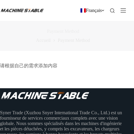
Passer
au
Français
contenu
Payment Method
Accueil
Payment Method
请根据自己的需求添加内容
Syner Trade (Xuzhou Snyer International Trade Co., Ltd.) est un
fournisseur de services commerciaux complets avec une vision
globale. Nous sommes spécialisés dans les machines d'ingénierie
et les pièces détachées, y compris les excavateurs, les chargeurs